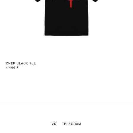
СНЁР BLACK TEE
СН
4 400
₽
9 9
Не
VK
TELEGRAM