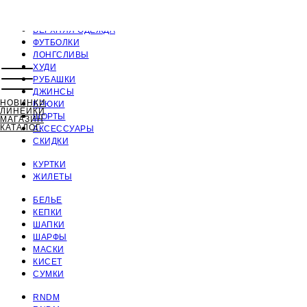
ПОЛНЫЙ КАТАЛОГ
ВЕРХНЯЯ ОДЕЖДА
ФУТБОЛКИ
ЛОНГСЛИВЫ
ХУДИ
РУБАШКИ
ДЖИНСЫ
НОВИНКИ
БРЮКИ
ЛИНЕЙКИ
ШОРТЫ
МАГАЗИН
КАТАЛОГ
АКСЕССУАРЫ
СКИДКИ
КУРТКИ
ЖИЛЕТЫ
БЕЛЬЕ
КЕПКИ
ШАПКИ
ШАРФЫ
МАСКИ
КИСЕТ
СУМКИ
RNDM