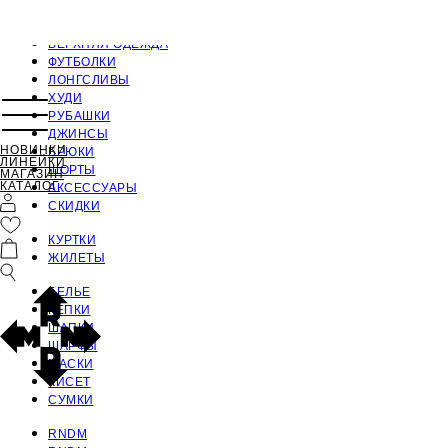
ПОЛНЫЙ КАТАЛОГ
ВЕРХНЯЯ ОДЕЖДА
ФУТБОЛКИ
ЛОНГСЛИВЫ
ХУДИ
РУБАШКИ
ДЖИНСЫ
НОВИНКИ
БРЮКИ
ЛИНЕЙКИ
ШОРТЫ
МАГАЗИН
КАТАЛОГ
АКСЕССУАРЫ
СКИДКИ
КУРТКИ
ЖИЛЕТЫ
БЕЛЬЕ
КЕПКИ
ШАПКИ
ШАРФЫ
МАСКИ
КИСЕТ
СУМКИ
RNDM