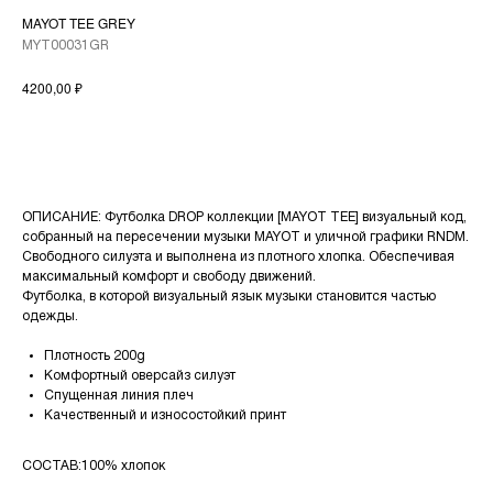
MAYOT TEE GREY
MYT00031GR
₽
4200,00
В КОРЗИНУ
ОПИСАНИЕ: Футболка DROP коллекции [MAYOT TEE] визуальный код,
собранный на пересечении музыки MAYOT и уличной графики RNDM.
Свободного силуэта и выполнена из плотного хлопка. Обеспечивая
максимальный комфорт и свободу движений.
Футболка, в которой визуальный язык музыки становится частью
одежды.
Плотность 200g
Комфортный оверсайз силуэт
Спущенная линия плеч
Качественный и износостойкий принт
СОСТАВ:100% хлопок