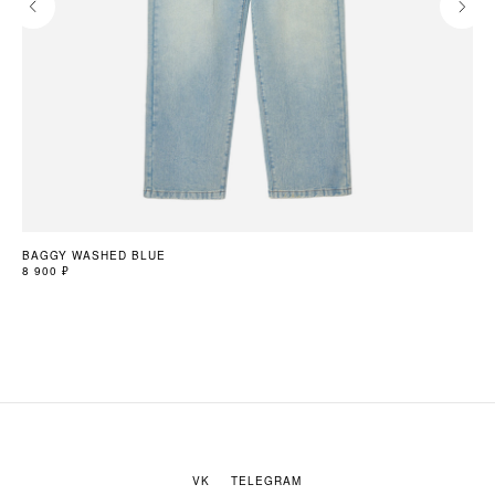
BAGGY WASHED BLUE
TA
8 900
₽
3 9
VK
TELEGRAM