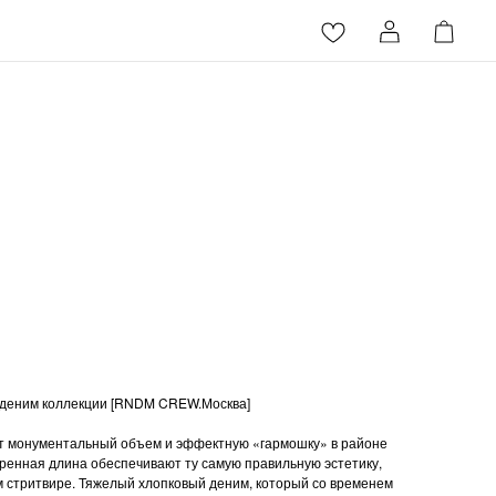
В КОРЗИНУ
еним коллекции [RNDM CREW.Москва]
т монументальный объем и эффектную «гармошку» в районе
еренная длина обеспечивают ту самую правильную эстетику,
 стритвире. Тяжелый хлопковый деним, который со временем