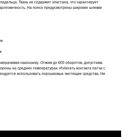
ладельца. Ткань не содержит эластана, что гарантирует
 долговечность. На поясе предусмотрены широкие шлевки
не
к
выворачивая наизнанку. Отжим до 600 оборотов, допустима
тороны на средних температурах. Избегать контакта патча с
ендуется использовать порошковые чистящие средства. Не