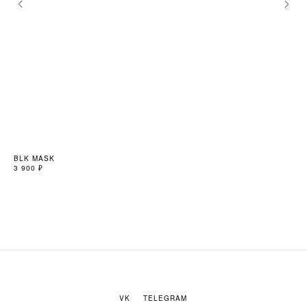
BLK MASK
LI
3 900
₽
9 9
VK
TELEGRAM