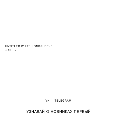
UNTITLED WHITE LONGSLEEVE
GR
4 900
₽
8 9
VK
TELEGRAM
УЗНАВАЙ О НОВИНКАХ ПЕРВЫЙ