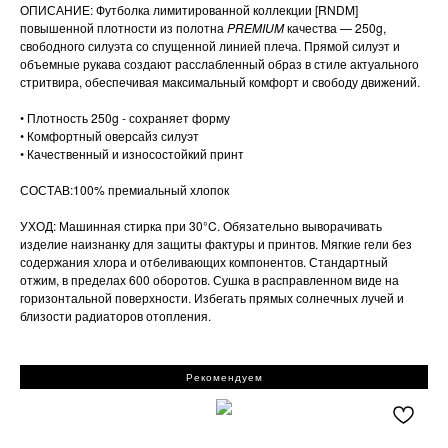
ОПИСАНИЕ: Футболка лимитированной коллекции [RNDM]
повышенной плотности из полотна
PREMIUM
качества — 250g,
свободного силуэта со спущенной линией плеча. Прямой силуэт и
объемные рукава создают расслабленный образ в стиле актуального
стритвира, обеспечивая максимальный комфорт и свободу движений.
• Плотность 250g - сохраняет форму
• Комфортный оверсайз силуэт
• Качественный и износостойкий принт
СОСТАВ:100% премиальный хлопок
УХОД: Машинная стирка при 30°C. Обязательно выворачивать
изделие наизнанку для защиты фактуры и принтов. Мягкие гели без
содержания хлора и отбеливающих компонентов. Стандартный
отжим, в пределах 600 оборотов. Сушка в расправленном виде на
горизонтальной поверхности. Избегать прямых солнечных лучей и
близости радиаторов отопления.
Рекомендуем