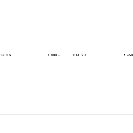
HORTS
4 900
₽
TOXIS X
1 45