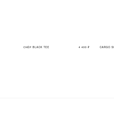
СНЁР BLACK TEE
4 400
₽
CARGO S