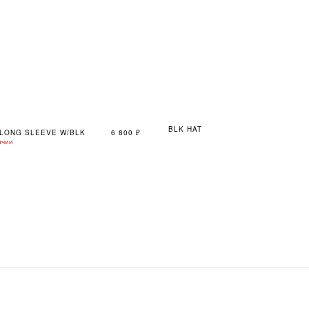
BLK HAT
LONG SLEEVE W/BLK
6 800
₽
ичии