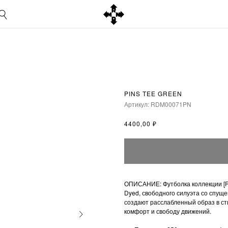
PINS TEE GREEN
Артикул:
RDM00071PN
₽
4400,00
ОПИСАНИЕ: Футболка коллекции [R
Dyed, свободного силуэта со спущ
создают расслабленный образ в ст
комфорт и свободу движений.