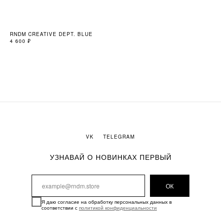
RNDM CREATIVE DEPT. BLUE
MA
4 600
₽
4 2
Нет в наличии
VK
TELEGRAM
УЗНАВАЙ О НОВИНКАХ ПЕРВЫЙ
ОК
Я даю согласие на обработку персональных данных в
соответствии с
политикой конфиденциальности