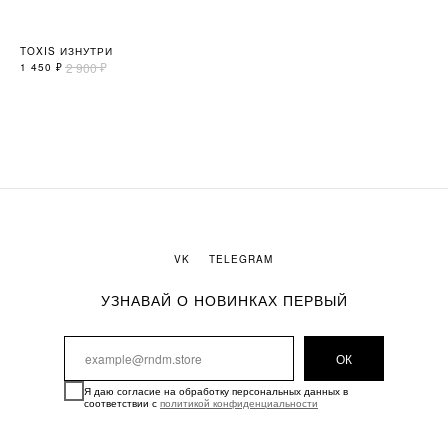
TOXIS ИЗНУТРИ
GO
4 9
₽
2 900
1 450
₽
Не
VK
TELEGRAM
УЗНАВАЙ О НОВИНКАХ ПЕРВЫЙ
ОК
Я даю согласие на обработку персональных данных в
соответствии с
политикой конфиденциальности