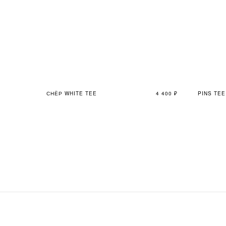
СНЁР WHITE TEE
4 400
₽
PINS TE