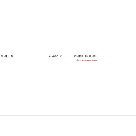
E GREEN
4 400
₽
СНЁР HOODIE
Нет в наличии